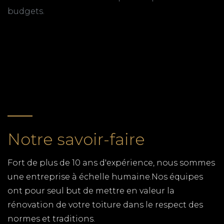
ZINGUERIE ARVERT
budgets.
TPG RENOVATION intervient sur l'ensemble du
département de la Charente-Maritime (17) pour
RETOUR
tous vos travaux de zinguerie. Gouttières,
chéneaux, dalles, toitures en zinc, notre équipe de
couvreurs zingueurs expérimentés, met ses
compétences à votre service.
CUISINISTE 17200
Notre savoir-faire
TPG RENOVATION est spécialiste de la cuisine en
Charente-Maritime. Une gamme complète de
cuisine et des menuisiers qualifiés pour tous les
Fort de plus de 10 ans d'expérience, nous sommes
budgets.
une entreprise à échelle humaine.Nos équipes
ont pour seul but de mettre en valeur la
COUVERTURE SAINT
rénovation de votre toiture dans le respect des
AUGUSTIN
normes et traditions.