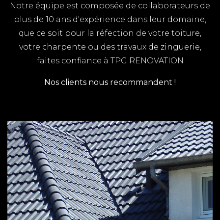
rapidement sur l'ensemble du département pour
Notre équipe est composée de collaborateurs de
tous vos travaux de couverture / zinguerie
plus de 10 ans d'expérience dans leur domaine,
que ce soit pour la réfection de votre toiture,
RENOVATION MEDIS
votre charpente ou des travaux de zinguerie,
TPG RENOVATION intervient sur l'ensemble du
faites confiance à TPG RENOVATION
département de la Charente-Maritime (17) pour
Nos clients nous recommandent !
tous vos travaux de rénovation.
ZINGUERIE CORME ECLUSE
TPG RENOVATION intervient sur l'ensemble du
département de la Charente-Maritime (17) pour
tous vos travaux de zinguerie. Gouttières,
chéneaux, dalles, toitures en zinc, notre équipe de
couvreurs zingueurs expérimentés, met ses
compétences à votre service.
ZINGUERIE ROCHEFORT