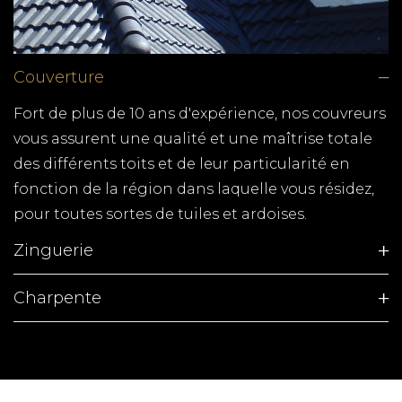
TPG RENOVATION intervient sur l'ensemble du
département de la Charente-Maritime (17) pour
Couverture
tous vos travaux de zinguerie. Gouttières,
chéneaux, dalles, toitures en zinc, notre équipe de
Fort de plus de 10 ans d'expérience, nos couvreurs
couvreurs zingueurs expérimentés, met ses
vous assurent une qualité et une maîtrise totale
compétences à votre service.
des différents toits et de leur particularité en
fonction de la région dans laquelle vous résidez,
pour toutes sortes de tuiles et ardoises.
Zinguerie
Charpente