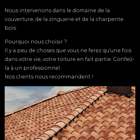
TPG RENOVATION est spécialiste de la couverture
Nous intervenons dans le domaine de la
à Saint Augustin en Charente-Maritime (17). Nous
couverture, de la zinguerie et de la charpente
intervenons rapidement sur l'ensemble du
bois.
département pour tous vos travaux de couverture.
Pourquoi nous choisir ?
RENOVATION LA
Il y a peu de choses que vous ne ferez qu'une fois
TREMBLADE
dans votre vie, votre toiture en fait partie. Confiez-
TPG RENOVATION intervient sur l'ensemble du
la à un professionnel.
département de la Charente-Maritime (17) pour
Nos clients nous recommandent !
tous vos travaux de rénovation.
COUVERTURE MESCHERS
Vous cherchez un spécialiste de la couverture sur
Meschers ? TPG RENOVATION intervient sur
l'ensemble du département de la Charente-
Maritime pour vous conseiller et vous proposer