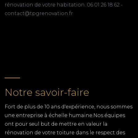
rénovation de votre habitation. 06 01 26 18 62 -
chéneaux, dalles, toitures en zinc, notre équipe de
contact@tpgrenovation.fr
couvreurs zingueurs expérimentés, met ses
compétences à votre service.
RETOUR
Notre savoir-faire
Fort de plus de 10 ans d'expérience, nous sommes
une entreprise à échelle humaine.Nos équipes
ont pour seul but de mettre en valeur la
rénovation de votre toiture dans le respect des