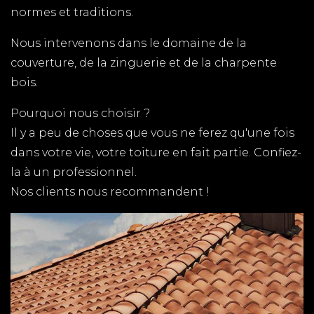
normes et traditions.
réaliser vos travaux de couverture. 06 01 26 18 62.
Devis gratuit et intervention rapide
Nous intervenons dans le domaine de la
COUVERTURE SAINTES
couverture, de la zinguerie et de la charpente
bois.
Vous cherchez un spécialiste de la couverture en
Charente-Maritime ? TPG RENOVATION intervient
Pourquoi nous choisir ?
sur l'ensemble du pour vous conseiller et vous
Il y a peu de choses que vous ne ferez qu'une fois
proposer ses services au meilleur prix !
dans votre vie, votre toiture en fait partie. Confiez-
la à un professionnel.
COUVREUR VAUX SUR MER
Nos clients nous recommandent !
TPG RENOVATION est spécialiste de la couverture
en Charente-Maritime (17). Nous intervenons
rapidement sur l'ensemble du département pour
tous vos travaux de couverture / zinguerie